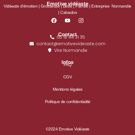
Emotive vidéaste
Vidéaste d’émotion
|
Grossesse
| Bébé |
Famille | Entreprise Normandie
| Calvados
Contact
06 18 44 31 35
contact@emotivevideaste.com
Vire Normandie
Infos
FAQ
CGV
Mentions légales
Politique de confidentialité
©2024 Emotive Vidéaste